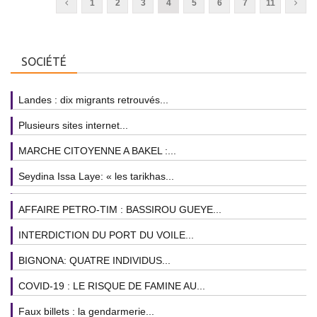
1
2
3
4
5
6
7
11
SOCIÉTÉ
Landes : dix migrants retrouvés...
Plusieurs sites internet...
MARCHE CITOYENNE A BAKEL :...
Seydina Issa Laye: « les tarikhas...
AFFAIRE PETRO-TIM : BASSIROU GUEYE...
INTERDICTION DU PORT DU VOILE...
BIGNONA: QUATRE INDIVIDUS...
COVID-19 : LE RISQUE DE FAMINE AU...
Faux billets : la gendarmerie...