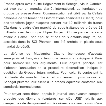
France après avoir quitté illégalement le Sénégal, via la Gambie,
est visé par un mandat d’arrêt international. Le fondateur du
groupe de presse Avenir Communication est ciblé par la Cellule
nationale de traitement des informations financières (Centif) pour
des transferts jugés suspects portant sur 12 milliards de francs
Cfa dans le cadre d'un marché de sous-traitance de près de 21
milliards avec le groupe Ellipes Project. Conséquence de cette
affaire à Dakar : son épouse et ses deux enfants majeurs, co-
associés dans la SCI Pharaon, ont été arrêtés et placés sous
mandat de dépôt.
La défense de Madiambal Diagne (composée d'avocats
sénégalais et français) a tenu une réunion stratégique à Paris
pour harmoniser ses arguments. Leur objectif principal est
d'obtenir l’annulation de la procédure d’extradition, indique le
quotidien du Groupe futurs médias. Pour cela, ils contestent la
régularité du mandat d’arrêt et soutiennent qu’un retour au
Sénégal priverait leur client d’un procès équitable conforme aux
standards internationaux.
Pour étayer cette thèse, appuie le journal, ses avocats comptent
produire des éléments (capturés sur clés USB) relatifs aux
campagnes de dénigrement sur les réseaux sociaux, ainsi qu'aux