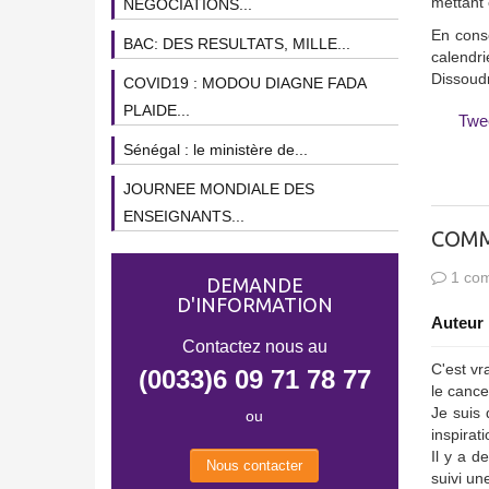
mettant 
NEGOCIATIONS...
En consé
BAC: DES RESULTATS, MILLE...
calendr
Dissoud
COVID19 : MODOU DIAGNE FADA
PLAIDE...
Twe
Sénégal : le ministère de...
JOURNEE MONDIALE DES
ENSEIGNANTS...
COMM
1 com
DEMANDE
D'INFORMATION
Auteur 
Contactez nous au
C'est vr
(0033)6 09 71 78 77
le cance
Je suis 
ou
inspirati
Il y a d
Nous contacter
suivi un