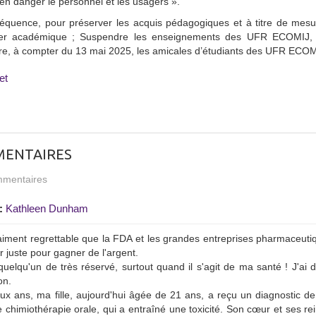
en danger le personnel et les usagers ».
quence, pour préserver les acquis pédagogiques et à titre de mesure
ier académique ; Suspendre les enseignements des UFR ECOMIJ, 
re, à compter du 13 mai 2025, les amicales d’étudiants des UFR ECOM
et
ENTAIRES
mentaires
:
Kathleen Dunham
aiment regrettable que la FDA et les grandes entreprises pharmaceut
r juste pour gagner de l'argent.
quelqu'un de très réservé, surtout quand il s'agit de ma santé ! J'ai
on.
eux ans, ma fille, aujourd'hui âgée de 21 ans, a reçu un diagnostic 
e chimiothérapie orale, qui a entraîné une toxicité. Son cœur et ses 