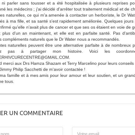
ni parler sans tousser et a été hospitalisée à plusieurs reprises p
é les médecins ; j'ai décidé d'arrêter tout traitement médical et de ch
tes naturelles, ce qui m'a amenée à contacter un herboriste, le Dr Wat
nés à ma fille, et sa santé s'est rapidement améliorée. Quelques jours 
nfirmé qu'elle n'avait plus de cancer et que ses os étaient en voie de gu
t plus d'un an maintenant, et elle est en parfaite santé. Pas d'anti
s compléments naturels que le Dr Water nous a recommandés.
tes naturelles peuvent être une alternative parfaite à de nombreux 
itez pas à partager mon histoire. Voici les coord
ERHIVCURECENTRE@GMAIL.COM.
 merci aux Drs Hamza Shazam et Terry Marcelino pour leurs conseils 
Jimmy Philip Sacchetti de m'avoir contactée !
ma famille et à mes amis pour leur amour et leur soutien, et un grand 
e tous.
SER UN COMMENTAIRE