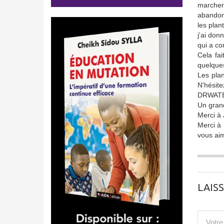
marcher 
abandonn
les plan
j'ai don
qui a co
Cela fai
quelque
Les plan
N'hés
DRWAT
Un grand
Merci à 
Merci à 
vous aim
LAIS