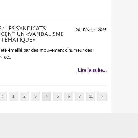
: LES SYNDICATS
26 - Février - 2026
CENT UN «VANDALISME
YSTÉMATIQUE»
 a été émaillé par des mouvement d’humeur des
, de...
Lire la suite...
1
2
3
4
5
6
7
11