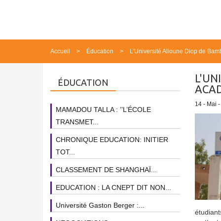
Accueil
Éducation
L'Université Alioune Diop de Bam
L'UN
ÉDUCATION
ACAD
14 - Mai 
MAMADOU TALLA : ’’L’ÉCOLE
TRANSMET...
CHRONIQUE EDUCATION: INITIER
TOT...
CLASSEMENT DE SHANGHAÏ...
EDUCATION : LA CNEPT DIT NON...
Université Gaston Berger :...
étudiant