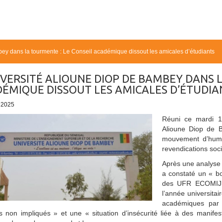
bey dans la tourmente : Le Conseil académique dissout les amicales d’étudiants
IVERSITÉ ALIOUNE DIOP DE BAMBEY DANS 
ÉMIQUE DISSOUT LES AMICALES D’ÉTUDIA
- 2025
Réuni ce mardi 1
Alioune Diop de B
mouvement d’humeu
revendications soci
Après une analyse 
a constaté un « bo
des UFR ECOMIJ, 
l’année universitai
académiques par l
s non impliqués » et une « situation d’insécurité liée à des manifesta