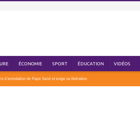
URE
ÉCONOMIE
SPORT
ÉDUCATION
VIDÉOS
ns d’arrestation de Pape Sané et exige sa libération