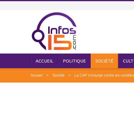
ACCUEIL
POLITIQUE
SOCIÉTÉ
CULT
Accueil
Société
La CAP s’insurge contre les conditio