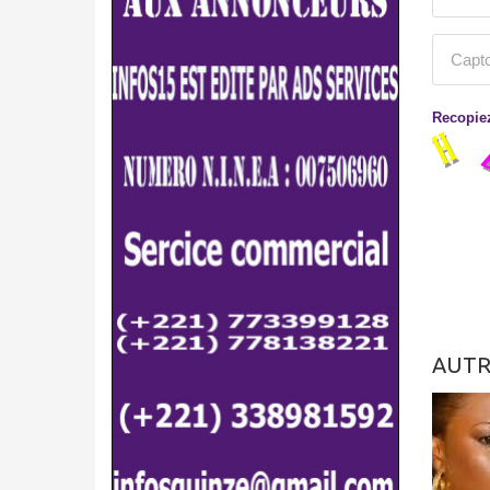
Recopiez
AUTR