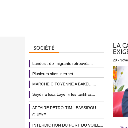
LA C
SOCIÉTÉ
EXIG
20 - Nov
Landes : dix migrants retrouvés...
Plusieurs sites internet...
MARCHE CITOYENNE A BAKEL :...
Seydina Issa Laye: « les tarikhas...
AFFAIRE PETRO-TIM : BASSIROU
GUEYE...
INTERDICTION DU PORT DU VOILE...