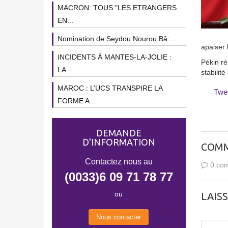
MACRON: TOUS "LES ETRANGERS
EN...
Nomination de Seydou Nourou Bâ:...
apaiser 
INCIDENTS À MANTES-LA-JOLIE :
Pékin ré
LA....
stabilit
MAROC : L’UCS TRANSPIRE LA
Twe
FORME A...
DEMANDE
D'INFORMATION
COMM
Contactez nous au
0 com
(0033)6 09 71 78 77
ou
LAIS
Nous contacter