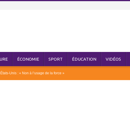
URE
ÉCONOMIE
SPORT
ÉDUCATION
VIDÉOS
États-Unis : « Non à l’usage de la force »