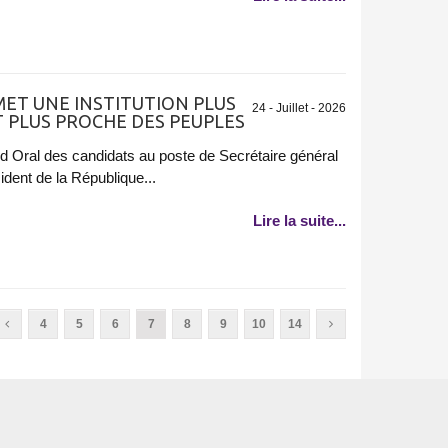
MET UNE INSTITUTION PLUS
24 - Juillet - 2026
ET PLUS PROCHE DES PEUPLES
nd Oral des candidats au poste de Secrétaire général
ident de la République...
Lire la suite...
4
5
6
7
8
9
10
14