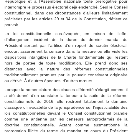
République et à l’Assemblée nationale toute prérogative pour
interrompre le processus électoral déjà enclenché. Seul le Conseil
constitutionnel, dans des circonstances d’ailleurs limitativement
précisées par les articles 29 et 34 de la Constitution, détient ce
pouvoir.
La loi constitutionnelle sus-évoquée, en raison de l’effet
d’allongement incident de la durée du dernier mandat du
Président sortant par l’artifice d’un report du scrutin électoral,
encourt assurément la censure dans la mesure où elle viole les
dispositions intangibles de la Charte fondamentale qui restent
hors de portée de toute modification. Elle prend donc ses
distances avec la nature des réformes constitutionnelles
traditionnellement promues par le pouvoir constituant originaire
ou dérivé. À d’autres époques, d’autres mœurs !
Lorsque la nomenclature des clauses d’éternité s’élargit comme il
a été donné d’en constater la teneur à la suite de la réforme
constitutionnelle de 2016, elle restreint fatalement le domaine
classique d’invocabilité de la jurisprudence sur l’injusticiabilité des
lois constitutionnelles devant le Conseil constitutionnel brandie
comme une antienne par les censeurs autoproclamés de la
doctrine constitutionnelle. Actant comme susmentionné la
prorogation illicite du terme du mandat en cours du Président