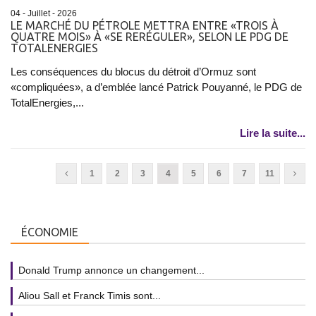
04 - Juillet - 2026
LE MARCHÉ DU PÉTROLE METTRA ENTRE «TROIS À
QUATRE MOIS» À «SE RERÉGULER», SELON LE PDG DE
TOTALENERGIES
Les conséquences du blocus du détroit d’Ormuz sont
«compliquées», a d’emblée lancé Patrick Pouyanné, le PDG de
TotalEnergies,...
Lire la suite...
1
2
3
4
5
6
7
11
ÉCONOMIE
Donald Trump annonce un changement...
Aliou Sall et Franck Timis sont...