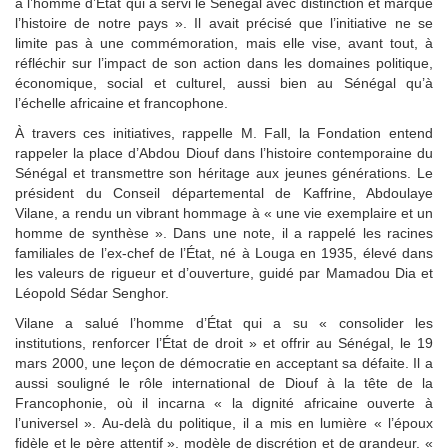
à l’homme d’État qui a servi le Sénégal avec distinction et marqué
l’histoire de notre pays ». Il avait précisé que l’initiative ne se
limite pas à une commémoration, mais elle vise, avant tout, à
réfléchir sur l’impact de son action dans les domaines politique,
économique, social et culturel, aussi bien au Sénégal qu’à
l’échelle africaine et francophone.
À travers ces initiatives, rappelle M. Fall, la Fondation entend
rappeler la place d’Abdou Diouf dans l’histoire contemporaine du
Sénégal et transmettre son héritage aux jeunes générations. Le
président du Conseil départemental de Kaffrine, Abdoulaye
Vilane, a rendu un vibrant hommage à « une vie exemplaire et un
homme de synthèse ». Dans une note, il a rappelé les racines
familiales de l’ex-chef de l’État, né à Louga en 1935, élevé dans
les valeurs de rigueur et d’ouverture, guidé par Mamadou Dia et
Léopold Sédar Senghor.
Vilane a salué l’homme d’État qui a su « consolider les
institutions, renforcer l’État de droit » et offrir au Sénégal, le 19
mars 2000, une leçon de démocratie en acceptant sa défaite. Il a
aussi souligné le rôle international de Diouf à la tête de la
Francophonie, où il incarna « la dignité africaine ouverte à
l’universel ». Au-delà du politique, il a mis en lumière « l’époux
fidèle et le père attentif », modèle de discrétion et de grandeur. «