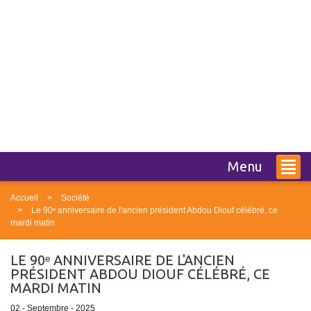
Menu
Accueil
Société
Le 90ᵉ anniversaire de l'ancien président Abdou Diouf célébré, ce
mardi matin
LE 90ᵉ ANNIVERSAIRE DE L'ANCIEN
PRÉSIDENT ABDOU DIOUF CÉLÉBRÉ, CE
MARDI MATIN
02 - Septembre - 2025