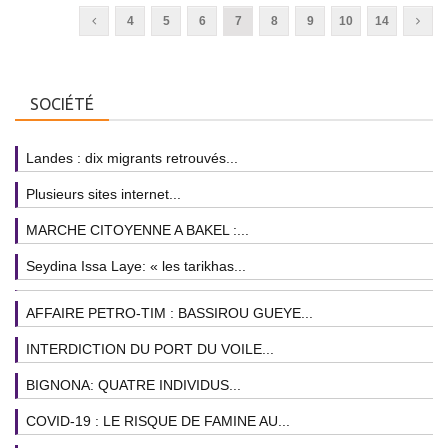
4
5
6
7
8
9
10
14
SOCIÉTÉ
Landes : dix migrants retrouvés...
Plusieurs sites internet...
MARCHE CITOYENNE A BAKEL :...
Seydina Issa Laye: « les tarikhas...
AFFAIRE PETRO-TIM : BASSIROU GUEYE...
INTERDICTION DU PORT DU VOILE...
BIGNONA: QUATRE INDIVIDUS...
COVID-19 : LE RISQUE DE FAMINE AU...