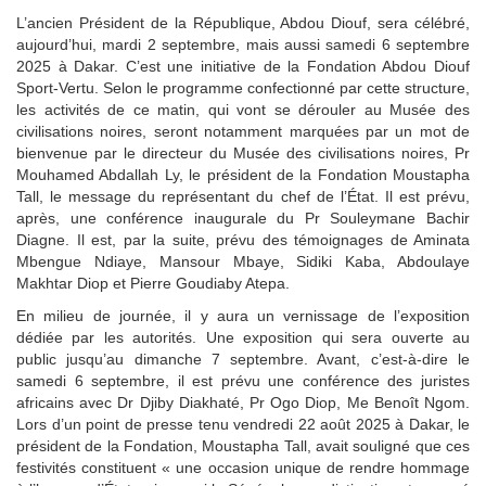
L’ancien Président de la République, Abdou Diouf, sera célébré,
aujourd’hui, mardi 2 septembre, mais aussi samedi 6 septembre
2025 à Dakar. C’est une initiative de la Fondation Abdou Diouf
Sport-Vertu. Selon le programme confectionné par cette structure,
les activités de ce matin, qui vont se dérouler au Musée des
civilisations noires, seront notamment marquées par un mot de
bienvenue par le directeur du Musée des civilisations noires, Pr
Mouhamed Abdallah Ly, le président de la Fondation Moustapha
Tall, le message du représentant du chef de l’État. Il est prévu,
après, une conférence inaugurale du Pr Souleymane Bachir
Diagne. Il est, par la suite, prévu des témoignages de Aminata
Mbengue Ndiaye, Mansour Mbaye, Sidiki Kaba, Abdoulaye
Makhtar Diop et Pierre Goudiaby Atepa.
En milieu de journée, il y aura un vernissage de l’exposition
dédiée par les autorités. Une exposition qui sera ouverte au
public jusqu’au dimanche 7 septembre. Avant, c’est-à-dire le
samedi 6 septembre, il est prévu une conférence des juristes
africains avec Dr Djiby Diakhaté, Pr Ogo Diop, Me Benoît Ngom.
Lors d’un point de presse tenu vendredi 22 août 2025 à Dakar, le
président de la Fondation, Moustapha Tall, avait souligné que ces
festivités constituent « une occasion unique de rendre hommage