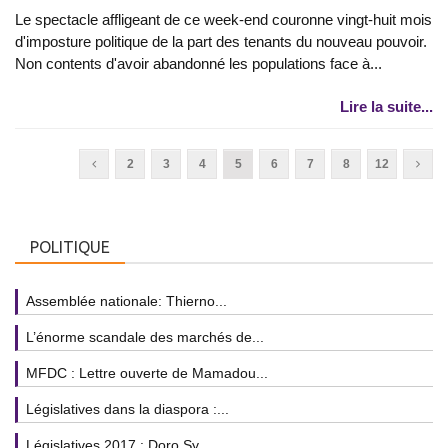
Le spectacle affligeant de ce week-end couronne vingt-huit mois
d'imposture politique de la part des tenants du nouveau pouvoir.
Non contents d'avoir abandonné les populations face à...
Lire la suite...
2
3
4
5
6
7
8
12
POLITIQUE
Assemblée nationale: Thierno...
L’énorme scandale des marchés de...
MFDC : Lettre ouverte de Mamadou...
Législatives dans la diaspora :...
Législatives 2017 : Doro Sy,...