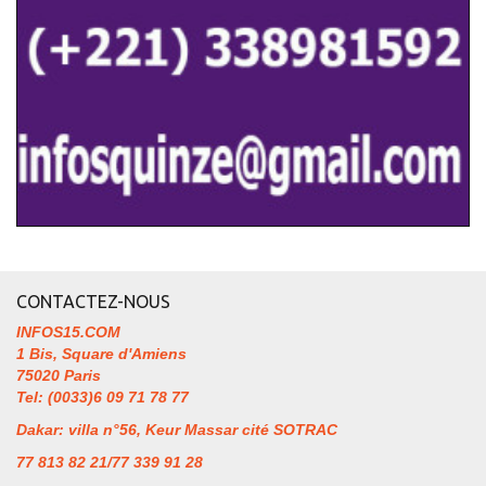
CONTACTEZ-NOUS
INFOS15.COM
1 Bis, Square d'Amiens
75020 Paris
Tel: (0033)6 09 71 78 77
Dakar: villa n°56, Keur Massar cité SOTRAC
77 813 82 21/77 339 91 28