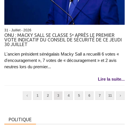
31 - Juillet - 2026
ONU : MACKY SALL SE CLASSE 5ᵉ APRÈS LE PREMIER
VOTE INDICATIF DU CONSEIL DE SÉCURITÉ DE CE JEUDI
30 JUILLET
L'ancien président sénégalais Macky Sall a recueilli 6 votes «
d'encouragement », 7 votes de « découragement » et 2 avis
neutres lors du premier...
Lire la suite...
1
2
3
4
5
6
7
11
POLITIQUE