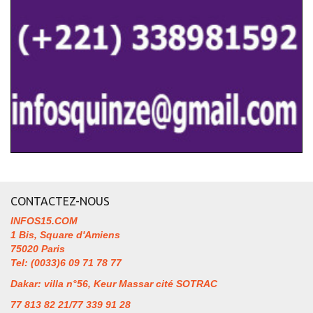
CONTACTEZ-NOUS
INFOS15.COM
1 Bis, Square d'Amiens
75020 Paris
Tel: (0033)6 09 71 78 77
Dakar: villa n°56, Keur Massar cité SOTRAC
77 813 82 21/77 339 91 28