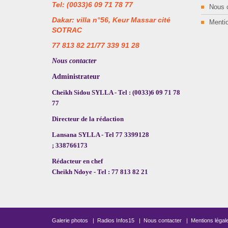
Tel: (0033)6 09 71 78 77
Nous 
Dakar: villa n°56, Keur Massar cité
Mentio
SOTRAC
77 813 82 21/77 339 91 28
Nous contacter
Administrateur
Cheikh Sidou SYLLA - Tel : (0033)6 09 71 78
77
Directeur de la rédaction
Lansana SYLLA - Tel 77 3399128
; 338766173
Rédacteur en chef
Cheikh Ndoye - Tel : 77 813 82 21
Galerie photos
|
Radios Infos15
|
Nous contacter
|
Mentions légal