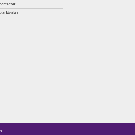
contacter
ns légales
es