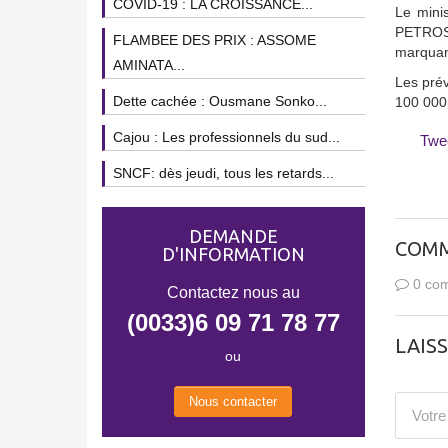
COVID-19 : LA CROISSANCE...
Le mini
PETROSEN
FLAMBEE DES PRIX : ASSOME
marquant
AMINATA...
Les prév
Dette cachée : Ousmane Sonko...
100 000 
Cajou : Les professionnels du sud...
Twe
SNCF: dès jeudi, tous les retards...
DEMANDE
COMM
D'INFORMATION
0 com
Contactez nous au
(0033)6 09 71 78 77
LAIS
ou
Nous contacter