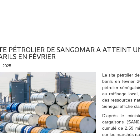
ITE PÉTROLIER DE SANGOMAR A ATTEINT U
ARILS EN FÉVRIER
 - 2025
Le site pétrolier 
barils en février
pétrolier sénégala
au raffinage local
des ressources nati
Sénégal affiche cl
D’après le minis
cargaisons (SAN
cumulé de 2,59 mil
sur les marchés nat