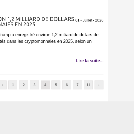
N 1,2 MILLIARD DE DOLLARS
01 - Juillet - 2026
AIES EN 2025
ump a enregistré environ 1,2 milliard de dollars de
ités dans les cryptomonnaies en 2025, selon un
Lire la suite...
1
2
3
4
5
6
7
11