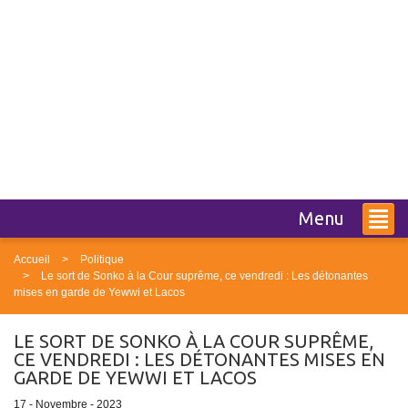
Menu
Accueil
Politique
Le sort de Sonko à la Cour suprême, ce vendredi : Les détonantes
mises en garde de Yewwi et Lacos
LE SORT DE SONKO À LA COUR SUPRÊME,
CE VENDREDI : LES DÉTONANTES MISES EN
GARDE DE YEWWI ET LACOS
17 - Novembre - 2023