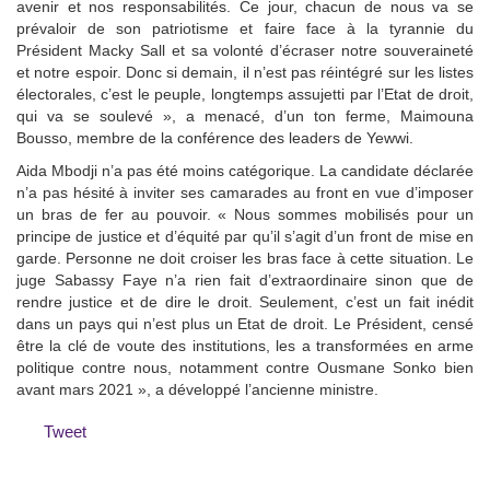
avenir et nos responsabilités. Ce jour, chacun de nous va se
prévaloir de son patriotisme et faire face à la tyrannie du
Président Macky Sall et sa volonté d’écraser notre souveraineté
et notre espoir. Donc si demain, il n’est pas réintégré sur les listes
électorales, c’est le peuple, longtemps assujetti par l’Etat de droit,
qui va se soulevé », a menacé, d’un ton ferme, Maimouna
Bousso, membre de la conférence des leaders de Yewwi.
Aida Mbodji n’a pas été moins catégorique. La candidate déclarée
n’a pas hésité à inviter ses camarades au front en vue d’imposer
un bras de fer au pouvoir. « Nous sommes mobilisés pour un
principe de justice et d’équité par qu’il s’agit d’un front de mise en
garde. Personne ne doit croiser les bras face à cette situation. Le
juge Sabassy Faye n’a rien fait d’extraordinaire sinon que de
rendre justice et de dire le droit. Seulement, c’est un fait inédit
dans un pays qui n’est plus un Etat de droit. Le Président, censé
être la clé de voute des institutions, les a transformées en arme
politique contre nous, notamment contre Ousmane Sonko bien
avant mars 2021 », a développé l’ancienne ministre.
Tweet