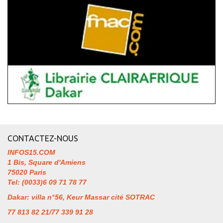
CONTACTEZ-NOUS
INFOS15.COM
1 Bis, Square d'Amiens
75020 Paris
Tel: (0033)6 09 71 78 77
Dakar: villa n°56, Keur Massar cité SOTRAC
77 813 82 21/77 339 91 28