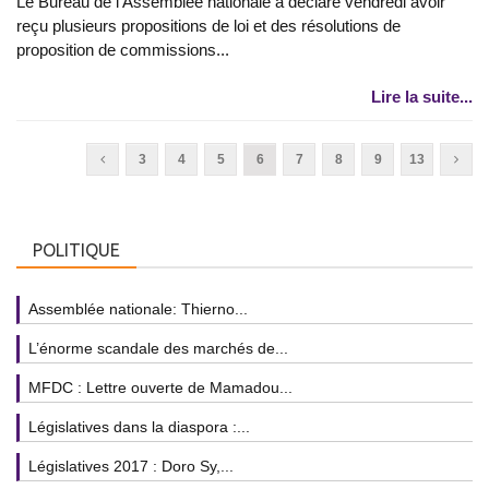
Le Bureau de l’Assemblée nationale a déclaré vendredi avoir
reçu plusieurs propositions de loi et des résolutions de
proposition de commissions...
Lire la suite...
3
4
5
6
7
8
9
13
POLITIQUE
Assemblée nationale: Thierno...
L’énorme scandale des marchés de...
MFDC : Lettre ouverte de Mamadou...
Législatives dans la diaspora :...
Législatives 2017 : Doro Sy,...