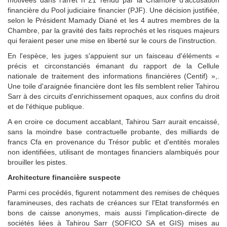
motivées dans l'arrêt n°21 rendu par la Chambre d'accusation
financière du Pool judiciaire financier (PJF). Une décision justifiée,
selon le Président Mamady Diané et les 4 autres membres de la
Chambre, par la gravité des faits reprochés et les risques majeurs
qui feraient peser une mise en liberté sur le cours de l'instruction.
En l'espèce, les juges s'appuient sur un faisceau d'éléments «
précis et circonstanciés émanant du rapport de la Cellule
nationale de traitement des informations financières (Centif) »,.
Une toile d'araignée financière dont les fils semblent relier Tahirou
Sarr à des circuits d'enrichissement opaques, aux confins du droit
et de l'éthique publique.
A en croire ce document accablant, Tahirou Sarr aurait encaissé,
sans la moindre base contractuelle probante, des milliards de
francs Cfa en provenance du Trésor public et d'entités morales
non identifiées, utilisant de montages financiers alambiqués pour
brouiller les pistes.
Architecture financière suspecte
Parmi ces procédés, figurent notamment des remises de chèques
faramineuses, des rachats de créances sur l'Etat transformés en
bons de caisse anonymes, mais aussi l'implication-directe de
sociétés liées à Tahirou Sarr (SOFICO SA et GIS) mises au