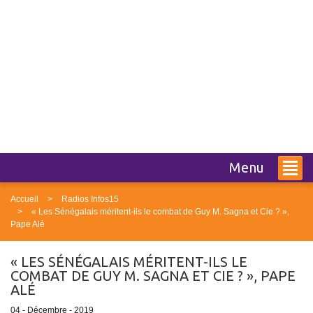
Menu
Accueil
Radios Infos15
« Les Sénégalais méritent-ils le combat de Guy M. Sagna et Cie ? »,
Pape Alé
« LES SÉNÉGALAIS MÉRITENT-ILS LE
COMBAT DE GUY M. SAGNA ET CIE ? », PAPE
ALÉ
04 - Décembre - 2019