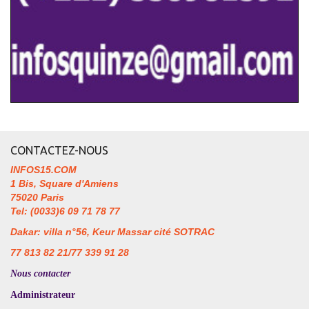
CONTACTEZ-NOUS
INFOS15.COM
1 Bis, Square d'Amiens
75020 Paris
Tel: (0033)6 09 71 78 77
Dakar: villa n°56, Keur Massar cité SOTRAC
77 813 82 21/77 339 91 28
Nous contacter
Administrateur