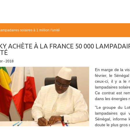
mpadaires solaires à 1 million l'unité
Y ACHÈTE À LA FRANCE 50 000 LAMPADAIR
ITÉ
er - 2018
En marge de la vi
février, le Sénég
ceux-ci, il y a le
lampadaires solaire
Ce contrat est rem
dans les énergies 
"Le groupe du Lot
lampadaires qui v
Sénégal, informe l
doute le plus gros 