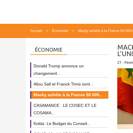
Accueil
Économie
Macky achète à la France 50 000 la
MACK
ÉCONOMIE
L'UN
27 - Févri
Donald Trump annonce un
changement...
Aliou Sall et Franck Timis sont...
Macky achète à la France 50 000...
CASAMANCE : LE COSEC ET LE
COSAMA...
Kolda: Le Budget du Conseil...