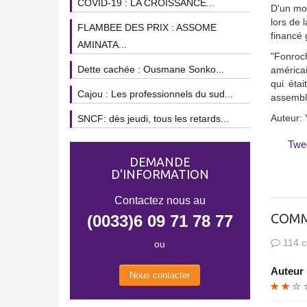
COVID-19 : LA CROISSANCE...
D'un mon
lors de 
FLAMBEE DES PRIX : ASSOME
financé 
AMINATA...
"Fonroch
Dette cachée : Ousmane Sonko...
américai
qui étai
Cajou : Les professionnels du sud...
assembl
Auteur:
SNCF: dès jeudi, tous les retards...
Twe
DEMANDE
D'INFORMATION
Contactez nous au
COMM
(0033)6 09 71 78 77
114 c
ou
Auteur 
Nous contacter