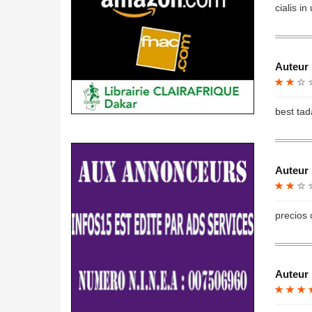
cialis in 
Auteur 
best tada
Auteur 
precios 
Auteur 