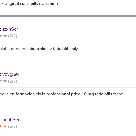
uk original cialis pills cialis time
:
ztxhSer
(2/5)
lafil brand in india cialis nz tadalafil daily
:
voygSer
(2/5)
cialis en farmacias cialis professional price 10 mg tadalafil troche
:
mfbhSer
(5/5)