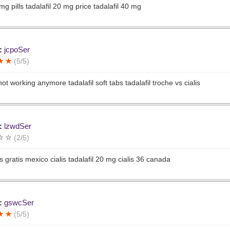
0mg pills tadalafil 20 mg price tadalafil 40 mg
:
jcpoSer
(5/5)
 not working anymore tadalafil soft tabs tadalafil troche vs cialis
:
lzwdSer
(2/5)
 gratis mexico cialis tadalafil 20 mg cialis 36 canada
:
gswcSer
(5/5)