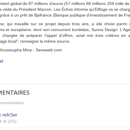
tant global de 87 millions d'euros (57 millions 68 millions 259 mille de 
la visite du Président Macron. Les Échos informe qu'Eiffage va se charger
grâce à un prêt de Bpifrance (Banque publique d'investissement de Fra
e, qui travaille sur ce projet depuis trois ans, a été choisi parmi u
ns et européens- dont son concurrent bordelais, Sunna Design. L'Age
t chargée de préparer l'appel d'offres, avait mis trois critères en
age local", renseigne la même source.
 Youssoupha Mine - Seneweb.com
et
ENTAIRES
ommentaires
:
nsfcSer
(2/5)