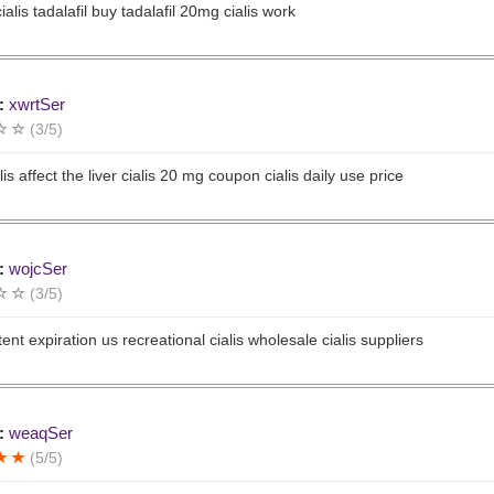
alis tadalafil buy tadalafil 20mg cialis work
:
xwrtSer
(3/5)
is affect the liver cialis 20 mg coupon cialis daily use price
:
wojcSer
(3/5)
tent expiration us recreational cialis wholesale cialis suppliers
:
weaqSer
(5/5)