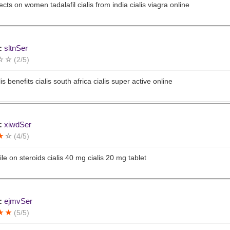
fects on women tadalafil cialis from india cialis viagra online
:
sltnSer
(2/5)
lis benefits cialis south africa cialis super active online
:
xiwdSer
(4/5)
ile on steroids cialis 40 mg cialis 20 mg tablet
:
ejmvSer
(5/5)