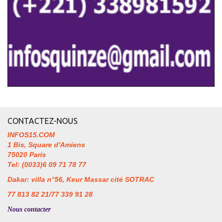
CONTACTEZ-NOUS
INFOS15.COM
1 Bis, Square d'Amiens
75020 Paris
Tel: (0033)6 09 71 78 77
Dakar: villa n°56, Keur Massar cité SOTRAC
77 813 82 21/77 339 91 28
Nous contacter