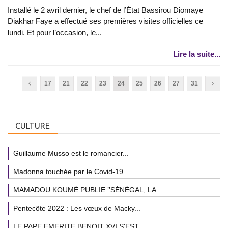
Installé le 2 avril dernier, le chef de l’État Bassirou Diomaye
Diakhar Faye a effectué ses premières visites officielles ce
lundi. Et pour l’occasion, le...
Lire la suite...
17
21
22
23
24
25
26
27
31
CULTURE
Guillaume Musso est le romancier...
Madonna touchée par le Covid-19...
MAMADOU KOUMÉ PUBLIE ’’SÉNÉGAL, LA...
Pentecôte 2022 : Les vœux de Macky...
LE PAPE EMERITE BENOIT XVI S'EST...