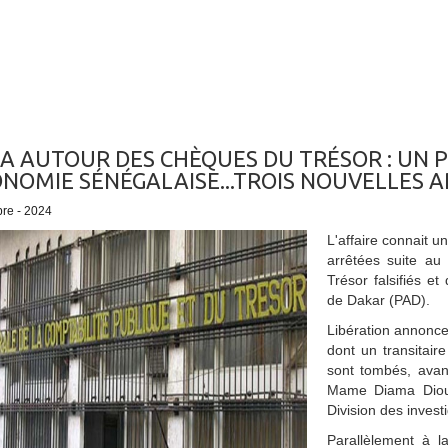
A AUTOUR DES CHÈQUES DU TRÉSOR : UN P
ONOMIE SÉNÉGALAISE...TROIS NOUVELLES 
bre - 2024
L'affaire connait u
arrêtées suite a
Trésor falsifiés e
de Dakar (PAD).
Libération annonce
dont un transitair
sont tombés, avan
Mame Diama Diouf
Division des investi
Parallèlement à 