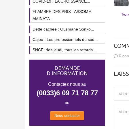
COVID-19 : LA CROISSANCE...
FLAMBEE DES PRIX : ASSOME
Twe
AMINATA...
Dette cachée : Ousmane Sonko...
Cajou : Les professionnels du sud...
COMM
SNCF: dès jeudi, tous les retards...
0 com
DEMANDE
D'INFORMATION
LAIS
Contactez nous au
(0033)6 09 71 78 77
ou
Nous contacter