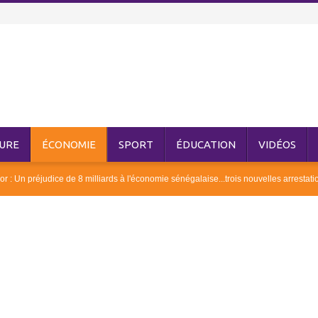
URE
ÉCONOMIE
SPORT
ÉDUCATION
VIDÉOS
 : Un préjudice de 8 milliards à l'économie sénégalaise...trois nouvelles arrestati