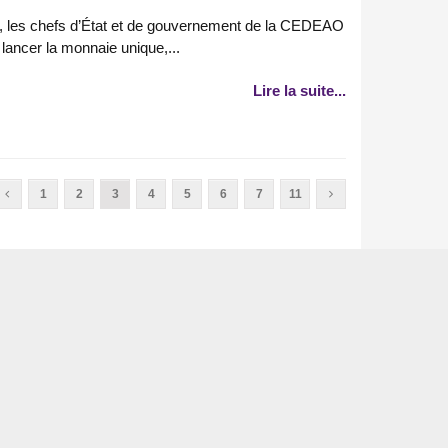
e, les chefs d’État et de gouvernement de la CEDEAO
lancer la monnaie unique,...
Lire la suite...
1
2
3
4
5
6
7
11