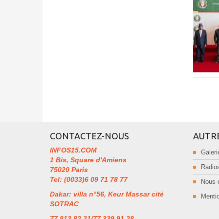
CONTACTEZ-NOUS
AUTR
INFOS15.COM
Galeri
1 Bis, Square d'Amiens
Radios
75020 Paris
Tel: (0033)6 09 71 78 77
Nous 
Dakar: villa n°56, Keur Massar cité
Mentio
SOTRAC
77 813 82 21/77 339 91 28