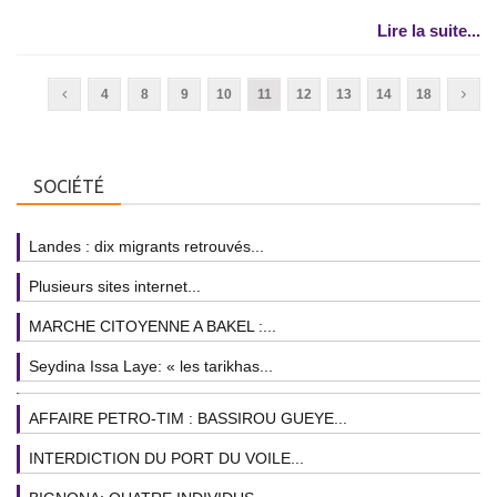
Lire la suite...
4
8
9
10
11
12
13
14
18
SOCIÉTÉ
Landes : dix migrants retrouvés...
Plusieurs sites internet...
MARCHE CITOYENNE A BAKEL :...
Seydina Issa Laye: « les tarikhas...
AFFAIRE PETRO-TIM : BASSIROU GUEYE...
INTERDICTION DU PORT DU VOILE...