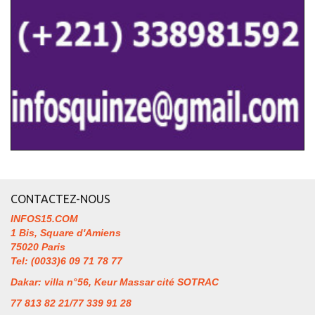
CONTACTEZ-NOUS
INFOS15.COM
1 Bis, Square d'Amiens
75020 Paris
Tel: (0033)6 09 71 78 77
Dakar: villa n°56, Keur Massar cité SOTRAC
77 813 82 21/77 339 91 28