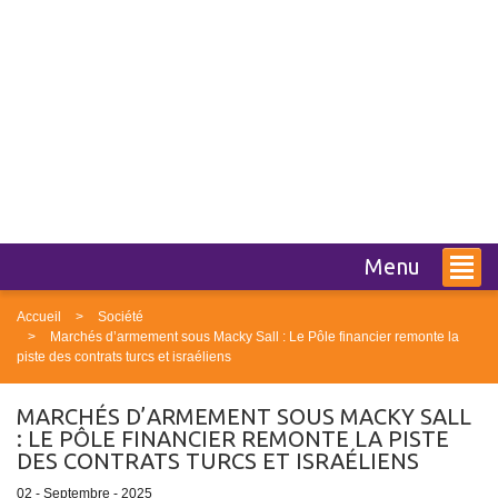
Menu
Accueil
Société
Marchés d’armement sous Macky Sall : Le Pôle financier remonte la
piste des contrats turcs et israéliens
MARCHÉS D’ARMEMENT SOUS MACKY SALL
: LE PÔLE FINANCIER REMONTE LA PISTE
DES CONTRATS TURCS ET ISRAÉLIENS
02 - Septembre - 2025