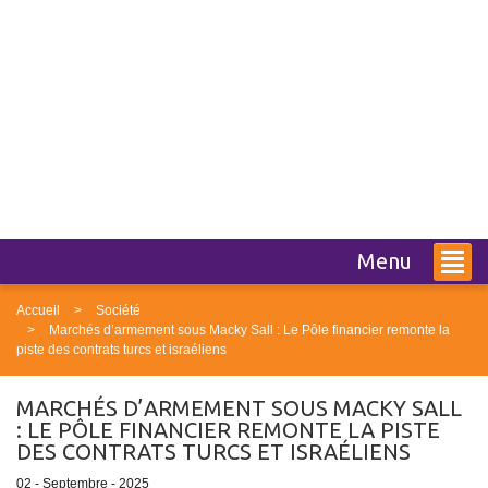
Menu
Accueil
Société
Marchés d’armement sous Macky Sall : Le Pôle financier remonte la
piste des contrats turcs et israéliens
MARCHÉS D’ARMEMENT SOUS MACKY SALL
: LE PÔLE FINANCIER REMONTE LA PISTE
DES CONTRATS TURCS ET ISRAÉLIENS
02 - Septembre - 2025