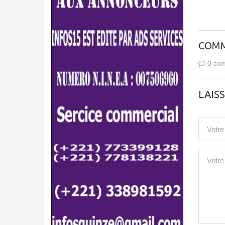
COMM
0 com
LAIS