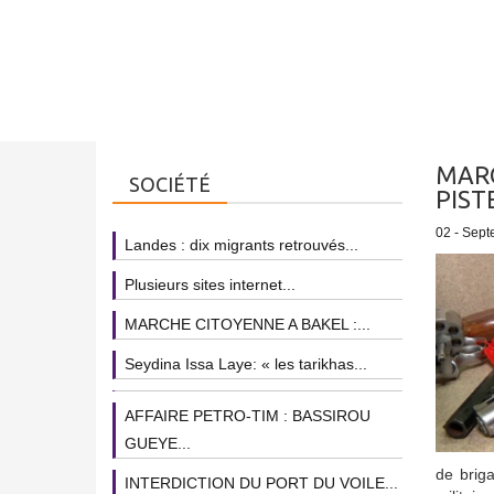
MARC
SOCIÉTÉ
PIST
02 - Sept
Landes : dix migrants retrouvés...
Plusieurs sites internet...
MARCHE CITOYENNE A BAKEL :...
Seydina Issa Laye: « les tarikhas...
AFFAIRE PETRO-TIM : BASSIROU
GUEYE...
de briga
INTERDICTION DU PORT DU VOILE...