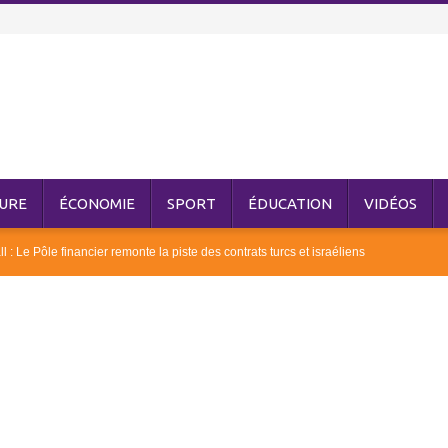
URE
ÉCONOMIE
SPORT
ÉDUCATION
VIDÉOS
 Le Pôle financier remonte la piste des contrats turcs et israéliens