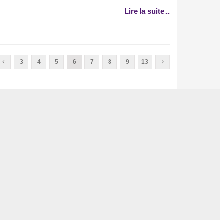
Lire la suite...
3
4
5
6
7
8
9
13