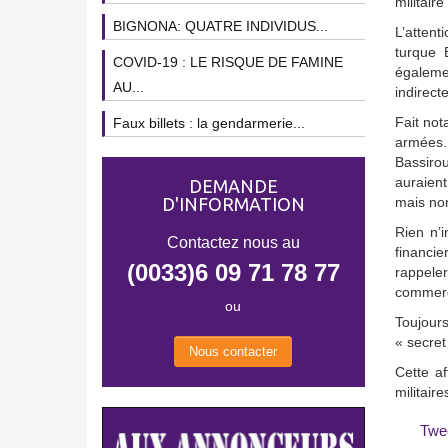
militair
BIGNONA: QUATRE INDIVIDUS...
L’attent
turque 
COVID-19 : LE RISQUE DE FAMINE
égalemen
AU...
indirect
Fait not
Faux billets : la gendarmerie...
armées. 
Bassirou
auraient
DEMANDE
D'INFORMATION
mais non
Rien n’i
Contactez nous au
financie
(0033)6 09 71 78 77
rappeler
commerci
ou
Toujours
« secret
Nous contacter
Cette af
militair
Twe