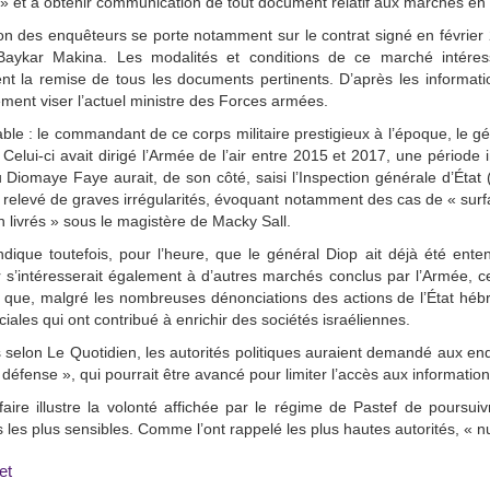
e » et à obtenir communication de tout document relatif aux marchés en
ion des enquêteurs se porte notamment sur le contrat signé en février 2
Baykar Makina. Les modalités et conditions de ce marché intéress
t la remise de tous les documents pertinents. D’après les informati
ement viser l’actuel ministre des Forces armées.
able : le commandant de ce corps militaire prestigieux à l’époque, le g
Celui-ci avait dirigé l’Armée de l’air entre 2015 et 2017, une période
 Diomaye Faye aurait, de son côté, saisi l’Inspection générale d’État
 relevé de graves irrégularités, évoquant notamment des cas de « sur
 livrés » sous le magistère de Macky Sall.
ndique toutefois, pour l’heure, que le général Diop ait déjà été ente
r s’intéresserait également à d’autres marchés conclus par l’Armée, ce
 que, malgré les nombreuses dénonciations des actions de l’État hébr
ales qui ont contribué à enrichir des sociétés israéliennes.
 selon Le Quotidien, les autorités politiques auraient demandé aux enq
 défense », qui pourrait être avancé pour limiter l’accès aux information
faire illustre la volonté affichée par le régime de Pastef de poursu
es les plus sensibles. Comme l’ont rappelé les plus hautes autorités, « nu
et