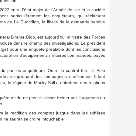
 question.
022 entre l’état-major de l’Armée de l’air et la société
ent particulièrement les enquêteurs, qui réclament
ons de Le Quotidien, le libellé de la demande semble
énéral Birame Diop, est aujourd’hui ministre des Forces
 incluse dans le champ des investigations. Le président
 (Ige) pour une enquête préalable dont les conclusions
facturation d’équipements militaires commandés, payés
ndu par les enquêteurs. Outre le contrat turc, le Pôle
rtains impliquant des compagnies israéliennes. Il faut
eu, le régime de Macky Sall a entretenu des relations
uêteurs de ne pas se laisser freiner par l’argument du
s.
ivre la reddition des comptes jusque dans les sphères
l ne saurait se croire intouchable ».