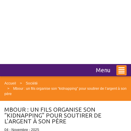
Menu
Accueil
Société
Mbour : un fils organise son “kidnapping” pour soutirer de l’argent à son
père
MBOUR : UN FILS ORGANISE SON
“KIDNAPPING” POUR SOUTIRER DE
L’ARGENT À SON PÈRE
04 - Novembre - 2025