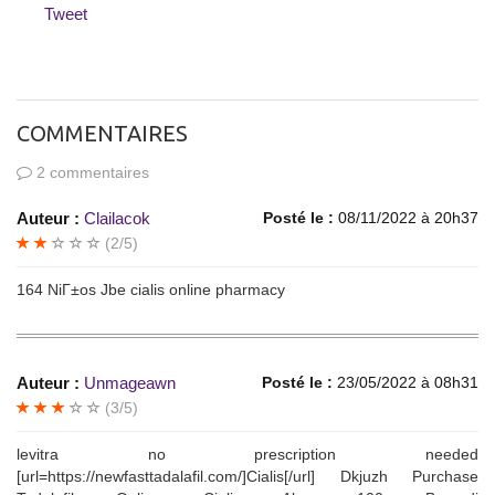
Tweet
COMMENTAIRES
2 commentaires
Auteur :
Clailacok
Posté le :
08/11/2022 à 20h37
(2/5)
164 NiГ±os Jbe cialis online pharmacy
Auteur :
Unmageawn
Posté le :
23/05/2022 à 08h31
(3/5)
levitra no prescription needed
[url=https://newfasttadalafil.com/]Cialis[/url] Dkjuzh Purchase