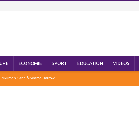
URE
ÉCONOMIE
SPORT
ÉDUCATION
VIDÉOS
ou Nkumah Sané à Adama Barrow