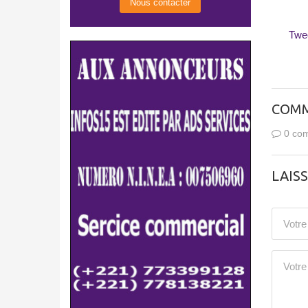
Nous contacter
Twe
COMM
0 com
LAIS