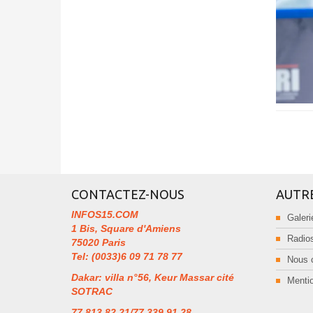
CONTACTEZ-NOUS
AUTR
INFOS15.COM
Galeri
1 Bis, Square d'Amiens
Radios
75020 Paris
Tel: (0033)6 09 71 78 77
Nous 
Dakar: villa n°56, Keur Massar cité
Mentio
SOTRAC
77 813 82 21/77 339 91 28