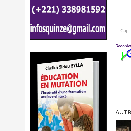
Recopiez
AUTR