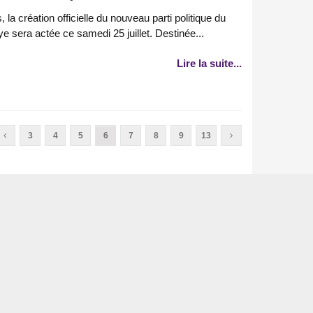
la création officielle du nouveau parti politique du
 sera actée ce samedi 25 juillet. Destinée...
Lire la suite...
3
4
5
6
7
8
9
13