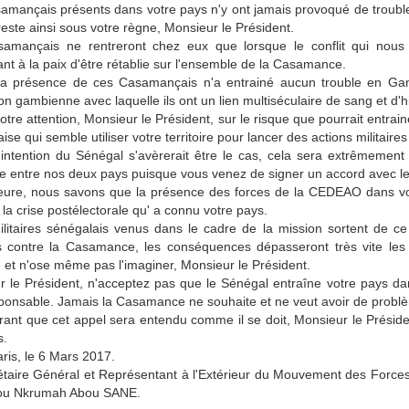
mançais présents dans votre pays n'y ont jamais provoqué de troubles 
 reste ainsi sous votre règne, Monsieur le Président.
amançais ne rentreront chez eux que lorsque le conflit qui nous 
nt à la paix d'être rétablie sur l'ensemble de la Casamance.
la présence de ces Casamançais n'a entrainé aucun trouble en Gambi
on gambienne avec laquelle ils ont un lien multiséculaire de sang et d'
 votre attention, Monsieur le Président, sur le risque que pourrait entr
ise qui semble utiliser votre territoire pour lancer des actions militair
 intention du Sénégal s'avèrerait être le cas, cela sera extrêmemen
e entre nos deux pays puisque vous venez de signer un accord avec l
heure, nous savons que la présence des forces de la CEDEAO dans vo
a crise postélectorale qu' a connu votre pays.
ilitaires sénégalais venus dans le cadre de la mission sortent de c
s contre la Casamance, les conséquences dépasseront très vite les
 et n'ose même pas l'imaginer, Monsieur le Président.
 le Président, n'acceptez pas que le Sénégal entraîne votre pays dans
sponsable. Jamais la Casamance ne souhaite et ne veut avoir de prob
ant que cet appel sera entendu comme il se doit, Monsieur le Présiden
s.
aris, le 6 Mars 2017.
étaire Général et Représentant à l'Extérieur du Mouvement des For
u Nkrumah Abou SANE.