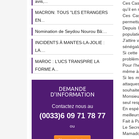
avis,...
Ces Casa
qu'il en
MACRON: TOUS "LES ETRANGERS
Ces Cas
EN...
permetta
Depuis 
Nomination de Seydou Nourou Bâ:...
populati
J'attire
INCIDENTS À MANTES-LA-JOLIE :
sénégala
LA....
Si cette
problèm
MAROC : L’UCS TRANSPIRE LA
Pour l'
FORME A...
même à l
Si les m
attaque
DEMANDE
souhaite
D'INFORMATION
Monsieur
seul re
Contactez nous au
En espér
(0033)6 09 71 78 77
meilleur
Fait à P
ou
Le Secr
Mamado