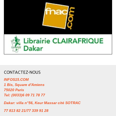
CONTACTEZ-NOUS
INFOS15.COM
1 Bis, Square d'Amiens
75020 Paris
Tel: (0033)6 09 71 78 77
Dakar: villa n°56, Keur Massar cité SOTRAC
77 813 82 21/77 339 91 28