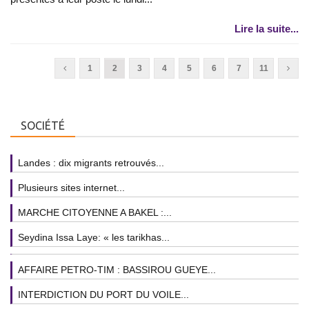
Lire la suite...
1
2
3
4
5
6
7
11
SOCIÉTÉ
Landes : dix migrants retrouvés...
Plusieurs sites internet...
MARCHE CITOYENNE A BAKEL :...
Seydina Issa Laye: « les tarikhas...
AFFAIRE PETRO-TIM : BASSIROU GUEYE...
INTERDICTION DU PORT DU VOILE...