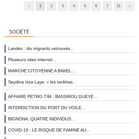
1
2
3
4
5
6
7
11
SOCIÉTÉ
Landes : dix migrants retrouvés...
Plusieurs sites internet...
MARCHE CITOYENNE A BAKEL :...
Seydina Issa Laye: « les tarikhas...
AFFAIRE PETRO-TIM : BASSIROU GUEYE...
INTERDICTION DU PORT DU VOILE...
BIGNONA: QUATRE INDIVIDUS...
COVID-19 : LE RISQUE DE FAMINE AU...