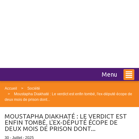
Menu
Accueil
Société
Moustapha Diakhaté : Le verdict est enfin tombé, l'ex-député écope de
deux mois de prison dont...
MOUSTAPHA DIAKHATÉ : LE VERDICT EST
ENFIN TOMBÉ, L'EX-DÉPUTÉ ÉCOPE DE
DEUX MOIS DE PRISON DONT...
30 - Juillet - 2025