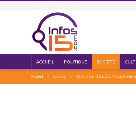
ACCUEIL
POLITIQUE
SOCIÉTÉ
CULT
Accueil
Société
Nécrologie : Adja Dial Mbaaye s'en e