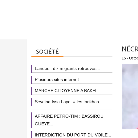
NÉCR
SOCIÉTÉ
15 - Octo
Landes : dix migrants retrouvés...
Plusieurs sites internet...
MARCHE CITOYENNE A BAKEL :...
Seydina Issa Laye: « les tarikhas...
AFFAIRE PETRO-TIM : BASSIROU
GUEYE...
INTERDICTION DU PORT DU VOILE...