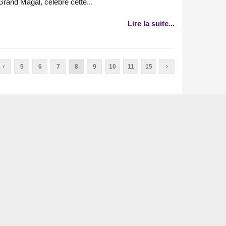
Grand Magal, célébré cette...
Lire la suite...
5
6
7
8
9
10
11
15