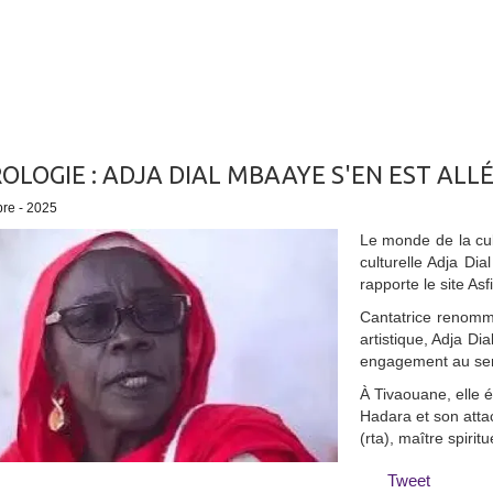
OLOGIE : ADJA DIAL MBAAYE S'EN EST ALL
bre - 2025
Le monde de la cul
culturelle Adja Di
rapporte le site Asf
Cantatrice renomm
artistique, Adja Di
engagement au servi
À Tivaouane, elle 
Hadara et son atta
(rta), maître spiri
Tweet