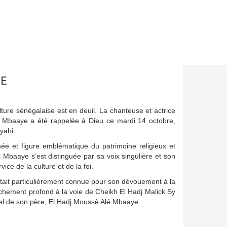
ÉE
ture sénégalaise est en deuil. La chanteuse et actrice
al Mbaaye a été rappelée à Dieu ce mardi 14 octobre,
iyahi.
ée et figure emblématique du patrimoine religieux et
al Mbaaye s’est distinguée par sa voix singulière et son
ce de la culture et de la foi.
était particulièrement connue pour son dévouement à la
chement profond à la voie de Cheikh El Hadj Malick Sy
tuel de son père, El Hadj Moussè Alé Mbaaye.