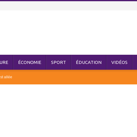
URE
ÉCONOMIE
SPORT
ÉDUCATION
VIDÉOS
st allée