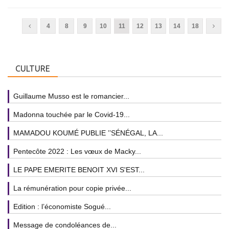
4
8
9
10
11
12
13
14
18
CULTURE
Guillaume Musso est le romancier...
Madonna touchée par le Covid-19...
MAMADOU KOUMÉ PUBLIE ’’SÉNÉGAL, LA...
Pentecôte 2022 : Les vœux de Macky...
LE PAPE EMERITE BENOIT XVI S'EST...
La rémunération pour copie privée...
Edition : l’économiste Sogué...
Message de condoléances de...