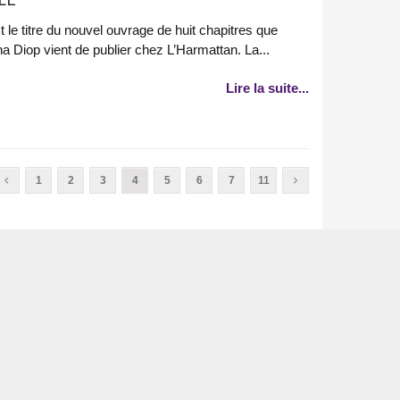
 le titre du nouvel ouvrage de huit chapitres que
Diop vient de publier chez L’Harmattan. La...
Lire la suite...
1
2
3
4
5
6
7
11