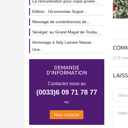
La rémunération pour copie privée...
Edition : l’économiste Sogué...
Message de condoléances de...
Sénégal: au Grand Magal de Touba,...
Hommage à Sidy Lamine Niasse :
COMM
Une...
0 com
DEMANDE
D'INFORMATION
LAIS
Contactez nous au
(0033)6 09 71 78 77
ou
Nous contacter