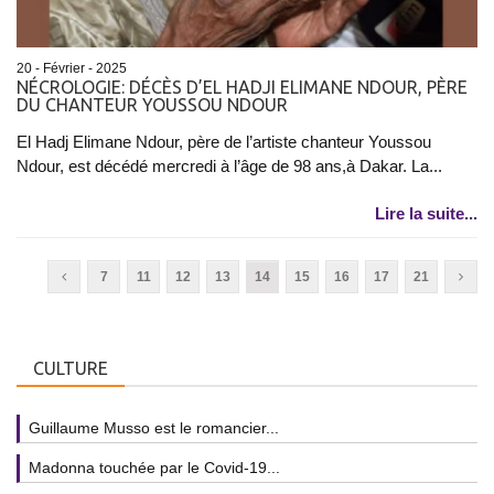
20 - Février - 2025
NÉCROLOGIE: DÉCÈS D’EL HADJI ELIMANE NDOUR, PÈRE
DU CHANTEUR YOUSSOU NDOUR
El Hadj Elimane Ndour, père de l’artiste chanteur Youssou
Ndour, est décédé mercredi à l’âge de 98 ans,à Dakar. La...
Lire la suite...
7
11
12
13
14
15
16
17
21
CULTURE
Guillaume Musso est le romancier...
Madonna touchée par le Covid-19...