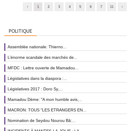
1
2
3
4
5
6
7
11
POLITIQUE
Assemblée nationale: Thierno...
L’énorme scandale des marchés de...
MFDC : Lettre ouverte de Mamadou...
Législatives dans la diaspora :...
Législatives 2017 : Doro Sy,...
Mamadou Dème: "A mon humble avis,...
MACRON: TOUS "LES ETRANGERS EN...
Nomination de Seydou Nourou Bâ:...