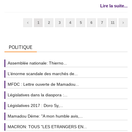
Lire la suite...
1
2
3
4
5
6
7
11
POLITIQUE
Assemblée nationale: Thierno...
L’énorme scandale des marchés de...
MFDC : Lettre ouverte de Mamadou...
Législatives dans la diaspora :...
Législatives 2017 : Doro Sy,...
Mamadou Dème: "A mon humble avis,...
MACRON: TOUS "LES ETRANGERS EN...