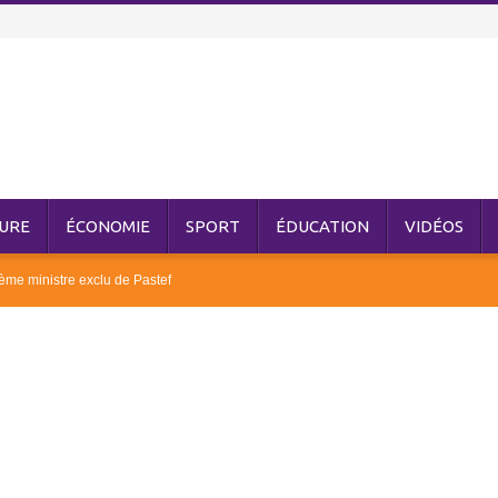
URE
ÉCONOMIE
SPORT
ÉDUCATION
VIDÉOS
me ministre exclu de Pastef