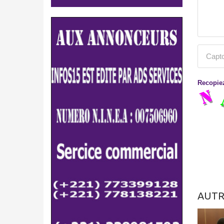
Recopiez
AUTR