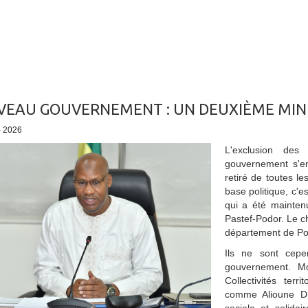
EAU GOUVERNEMENT : UN DEUXIÈME MINI
- 2026
L'exclusion des
gouvernement s'e
retiré de toutes l
base politique, c'
qui a été mainten
Pastef-Podor. Le c
département de Po
Ils ne sont cep
gouvernement. Mo
Collectivités terr
comme Alioune Di