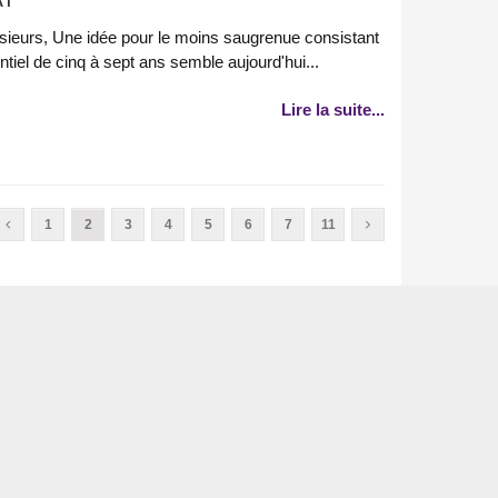
ieurs, Une idée pour le moins saugrenue consistant
ntiel de cinq à sept ans semble aujourd'hui...
Lire la suite...
1
2
3
4
5
6
7
11