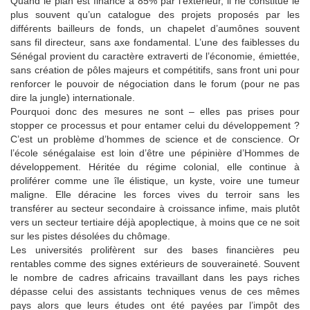
Quand le plan est financé à 85% par l’extérieur, il ne constitue le
plus souvent qu’un catalogue des projets proposés par les
différents bailleurs de fonds, un chapelet d’aumônes souvent
sans fil directeur, sans axe fondamental. L’une des faiblesses du
Sénégal provient du caractère extraverti de l’économie, émiettée,
sans création de pôles majeurs et compétitifs, sans front uni pour
renforcer le pouvoir de négociation dans le forum (pour ne pas
dire la jungle) internationale.
Pourquoi donc des mesures ne sont – elles pas prises pour
stopper ce processus et pour entamer celui du développement ?
C’est un problème d’hommes de science et de conscience. Or
l’école sénégalaise est loin d’être une pépinière d’Hommes de
développement. Héritée du régime colonial, elle continue à
proliférer comme une île élistique, un kyste, voire une tumeur
maligne. Elle déracine les forces vives du terroir sans les
transférer au secteur secondaire à croissance infime, mais plutôt
vers un secteur tertiaire déjà apoplectique, à moins que ce ne soit
sur les pistes désolées du chômage.
Les universités prolifèrent sur des bases financières peu
rentables comme des signes extérieurs de souveraineté. Souvent
le nombre de cadres africains travaillant dans les pays riches
dépasse celui des assistants techniques venus de ces mêmes
pays alors que leurs études ont été payées par l’impôt des