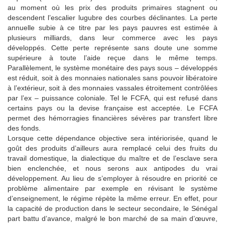
au moment où les prix des produits primaires stagnent ou
descendent l’escalier lugubre des courbes déclinantes. La perte
annuelle subie à ce titre par les pays pauvres est estimée à
plusieurs milliards, dans leur commerce avec les pays
développés. Cette perte représente sans doute une somme
supérieure à toute l’aide reçue dans le même temps.
Parallèlement, le système monétaire des pays sous – développés
est réduit, soit à des monnaies nationales sans pouvoir libératoire
à l’extérieur, soit à des monnaies vassales étroitement contrôlées
par l’ex – puissance coloniale. Tel le FCFA, qui est refusé dans
certains pays ou la devise française est acceptée. Le FCFA
permet des hémorragies financières sévères par transfert libre
des fonds.
Lorsque cette dépendance objective sera intériorisée, quand le
goût des produits d’ailleurs aura remplacé celui des fruits du
travail domestique, la dialectique du maître et de l’esclave sera
bien enclenchée, et nous serons aux antipodes du vrai
développement. Au lieu de s’employer à résoudre en priorité ce
problème alimentaire par exemple en révisant le système
d’enseignement, le régime répète la même erreur. En effet, pour
la capacité de production dans le secteur secondaire, le Sénégal
part battu d’avance, malgré le bon marché de sa main d’œuvre,