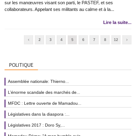
sur les manœuvres visant son parti, le PASTEF, et ses
collaborateurs. Appelant ses militants au calme et à la...
Lire la suite...
2
3
4
5
6
7
8
12
POLITIQUE
Assemblée nationale: Thierno...
L’énorme scandale des marchés de...
MFDC : Lettre ouverte de Mamadou...
Législatives dans la diaspora :...
Législatives 2017 : Doro Sy,...
Mamadou Dème: "A mon humble avis,...