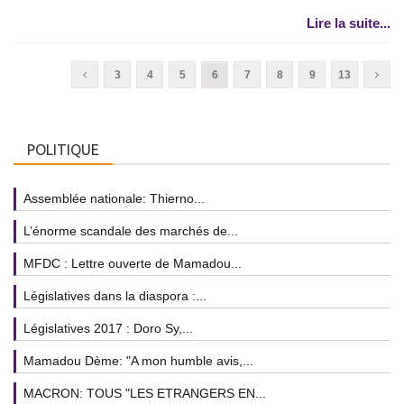
Lire la suite...
3
4
5
6
7
8
9
13
POLITIQUE
Assemblée nationale: Thierno...
L’énorme scandale des marchés de...
MFDC : Lettre ouverte de Mamadou...
Législatives dans la diaspora :...
Législatives 2017 : Doro Sy,...
Mamadou Dème: "A mon humble avis,...
MACRON: TOUS "LES ETRANGERS EN...