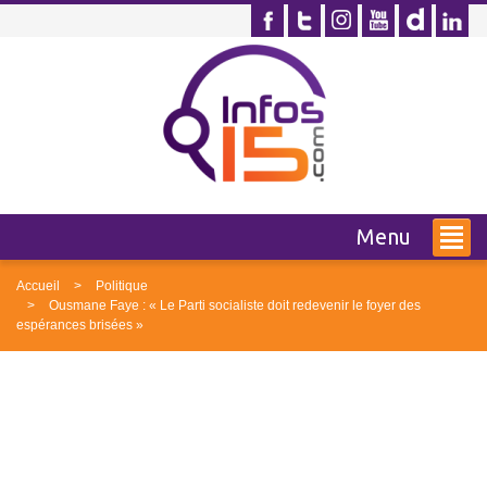
Menu
Accueil
Politique
Ousmane Faye : « Le Parti socialiste doit redevenir le foyer des
espérances brisées »