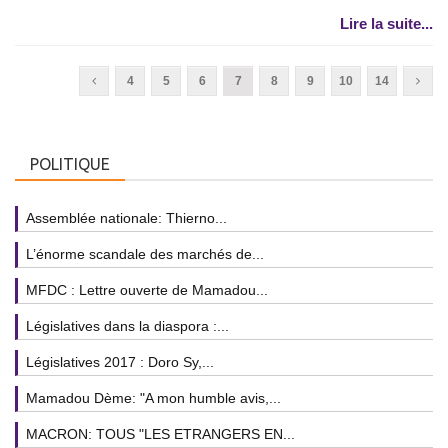
Lire la suite...
4
5
6
7
8
9
10
14
POLITIQUE
Assemblée nationale: Thierno...
L’énorme scandale des marchés de...
MFDC : Lettre ouverte de Mamadou...
Législatives dans la diaspora :...
Législatives 2017 : Doro Sy,...
Mamadou Dème: "A mon humble avis,...
MACRON: TOUS "LES ETRANGERS EN...