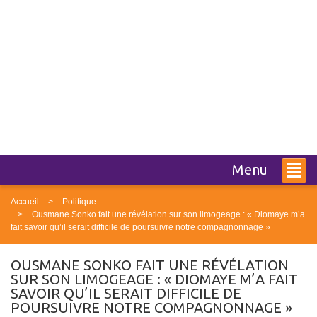
Menu
Accueil
Politique
Ousmane Sonko fait une révélation sur son limogeage : « Diomaye m’a
fait savoir qu’il serait difficile de poursuivre notre compagnonnage »
OUSMANE SONKO FAIT UNE RÉVÉLATION
SUR SON LIMOGEAGE : « DIOMAYE M’A FAIT
SAVOIR QU’IL SERAIT DIFFICILE DE
POURSUIVRE NOTRE COMPAGNONNAGE »