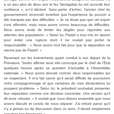
a un peu plus de deux ans et les Sénégalais lui ont accordé leur
confiance », a-t-il déclaré. Sans parler d'échec, l'ancien chef du
gouvernement reconnaît toutefois que l'expérience du pouvoir a
été marquée par des difficultés. « Je ne dirais pas que cet espoir
s'est effondré, mais nous avons connu beaucoup de difficultés.
Nous avons tenté de limiter les dégâts pour répondre aux
attentes des populations. » Selon lui, Pastef a tout mis en œuvre
pour éviter une rupture dont il ne voulait pas porter la
responsabilité : « Nous avons tout fait pour que la séparation ne
vienne pas de Pastef. »
Revenant sur les événements ayant conduit à son départ de la
Primature, Sonko affirme avoir été convoqué par le chef de l'État
quelques heures après sa question d'actualité à l'Assemblée
nationale. « Nous avons discuté comme deux responsables qui
se respectent. Il m'a fait savoir qu'il serait difficile de poursuivre
notre compagnonnage et que certaines de mes déclarations lui
posaient problème. » Selon lui, le président souhaitait présenter
leur séparation comme une décision concertée. Une version qu'il
dit avoir refusée. « Il voulait que nous disions ensemble que nous
avions discuté et conclu de nous séparer. J'ai refusé parce qu'il
n'y a jamais eu de discussion dans ce sens. Il devait simplement
assumer son limogeage ».