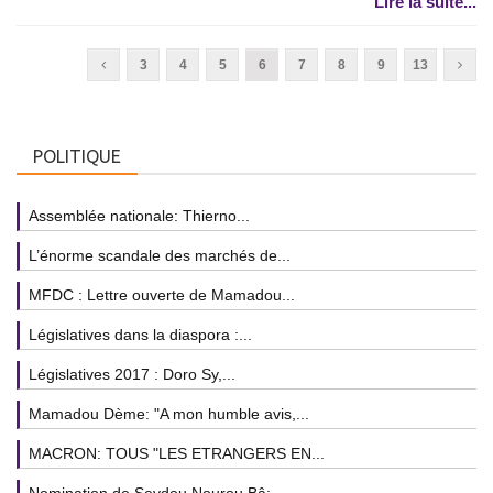
Lire la suite...
3
4
5
6
7
8
9
13
POLITIQUE
Assemblée nationale: Thierno...
L’énorme scandale des marchés de...
MFDC : Lettre ouverte de Mamadou...
Législatives dans la diaspora :...
Législatives 2017 : Doro Sy,...
Mamadou Dème: "A mon humble avis,...
MACRON: TOUS "LES ETRANGERS EN...
Nomination de Seydou Nourou Bâ:...