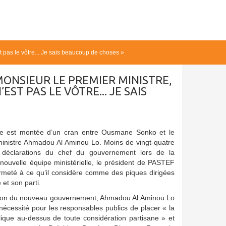
 pas le vôtre... Je sais beaucoup de choses »
ONSIEUR LE PREMIER MINISTRE,
ST PAS LE VÔTRE... JE SAIS
que est montée d’un cran entre Ousmane Sonko et le
inistre Ahmadou Al Aminou Lo. Moins de vingt-quatre
 déclarations du chef du gouvernement lors de la
 nouvelle équipe ministérielle, le président de PASTEF
rmeté à ce qu’il considère comme des piques dirigées
et son parti.
ation du nouveau gouvernement, Ahmadou Al Aminou Lo
a nécessité pour les responsables publics de placer « la
lique au-dessus de toute considération partisane » et