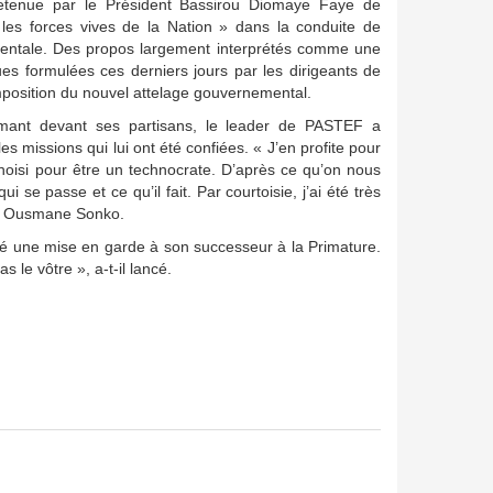
retenue par le Président Bassirou Diomaye Faye de
 les forces vives de la Nation » dans la conduite de
mentale. Des propos largement interprétés comme une
ues formulées ces derniers jours par les dirigeants de
osition du nouvel attelage gouvernemental.
imant devant ses partisans, le leader de PASTEF a
s missions qui lui ont été confiées. « J’en profite pour
 choisi pour être un technocrate. D’après ce qu’on nous
i se passe et ce qu’il fait. Par courtoisie, j’ai été très
aré Ousmane Sonko.
ssé une mise en garde à son successeur à la Primature.
 le vôtre », a-t-il lancé.