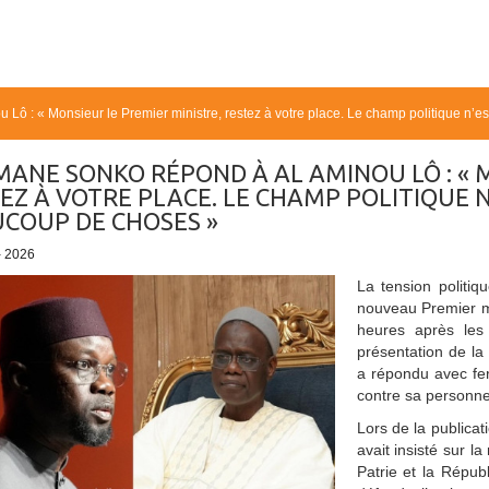
ô : « Monsieur le Premier ministre, restez à votre place. Le champ politique n’est
ANE SONKO RÉPOND À AL AMINOU LÔ : « M
EZ À VOTRE PLACE. LE CHAMP POLITIQUE N’E
COUP DE CHOSES »
- 2026
La tension politi
nouveau Premier m
heures après les
présentation de la
a répondu avec fe
contre sa personne 
Lors de la public
avait insisté sur l
Patrie et la Répub