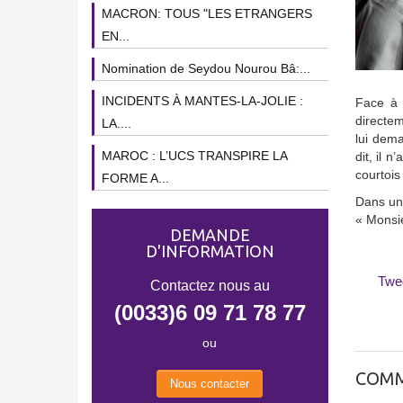
MACRON: TOUS "LES ETRANGERS
EN...
Nomination de Seydou Nourou Bâ:...
INCIDENTS À MANTES-LA-JOLIE :
Face à 
directem
LA....
lui dema
MAROC : L’UCS TRANSPIRE LA
dit, il 
courtois
FORME A...
Dans un 
« Monsie
DEMANDE
D'INFORMATION
Twe
Contactez nous au
(0033)6 09 71 78 77
ou
COMM
Nous contacter