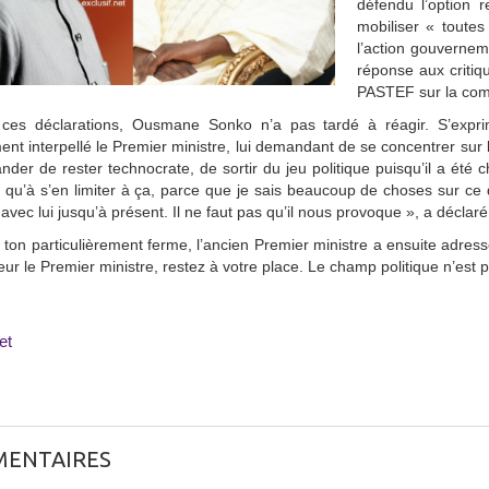
défendu l’option 
mobiliser « toutes
l’action gouverne
réponse aux critiq
PASTEF sur la comp
ces déclarations, Ousmane Sonko n’a pas tardé à réagir. S’expr
ent interpellé le Premier ministre, lui demandant de se concentrer sur le
nder de rester technocrate, de sortir du jeu politique puisqu’il a été
n’a qu’à s’en limiter à ça, parce que je sais beaucoup de choses sur ce qu
 avec lui jusqu’à présent. Il ne faut pas qu’il nous provoque », a décl
ton particulièrement ferme, l’ancien Premier ministre a ensuite adre
ur le Premier ministre, restez à votre place. Le champ politique n’est pas
et
ENTAIRES