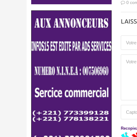
0 com
LAIS
Recopiez