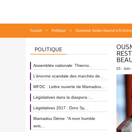
Accueil
Politique
Ousmane Sonko répond à Al Aminou L
OUSM
POLITIQUE
REST
BEAU
Assemblée nationale: Thierno...
03 - Juin 
L’énorme scandale des marchés de...
MFDC : Lettre ouverte de Mamadou...
Législatives dans la diaspora :...
Législatives 2017 : Doro Sy,...
Mamadou Dème: "A mon humble
avis,...