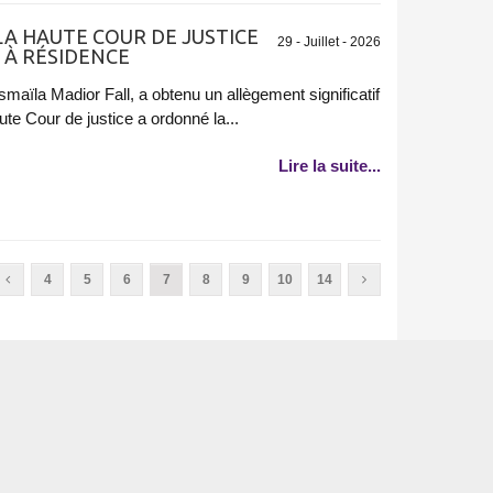
 LA HAUTE COUR DE JUSTICE
29 - Juillet - 2026
 À RÉSIDENCE
Ismaïla Madior Fall, a obtenu un allègement significatif
ute Cour de justice a ordonné la...
Lire la suite...
4
5
6
7
8
9
10
14