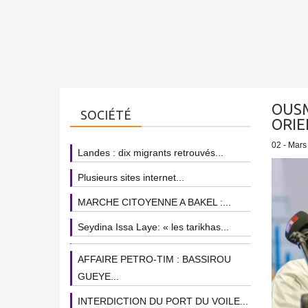
OUSM
SOCIÉTÉ
ORIE
02 - Mars
Landes : dix migrants retrouvés...
Plusieurs sites internet...
MARCHE CITOYENNE A BAKEL :...
Seydina Issa Laye: « les tarikhas...
AFFAIRE PETRO-TIM : BASSIROU
GUEYE...
INTERDICTION DU PORT DU VOILE...