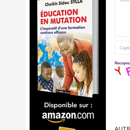
Recopiez
AUTR