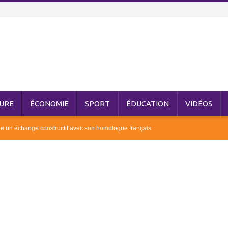
URE
ÉCONOMIE
SPORT
ÉDUCATION
VIDÉOS
ue un échange constructif avec son homologue français