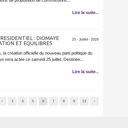
utions de proposition de commissions...
Lire la suite...
RESIDENTIEL : DIOMAYE
25 - Juillet - 2026
TION ET EQUILIBRES
la création officielle du nouveau parti politique du
 sera actée ce samedi 25 juillet. Destinée...
Lire la suite...
3
4
5
6
7
8
9
13