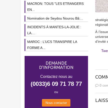
MACRON: TOUS "LES ETRANGERS
EN...
Nomination de Seydou Nourou Bâ:...
stratégi
régional
INCIDENTS À MANTES-LA-JOLIE :
À l’issu
LA....
universe
d’invité
MAROC : L’UCS TRANSPIRE LA
FORME A...
Twe
DEMANDE
D'INFORMATION
COMM
Contactez nous au
(0033)6 09 71 78 77
0 com
ou
LAIS
Nous contacter