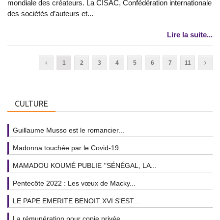
mondiale des créateurs. La CISAC, Confédération internationale
des sociétés d’auteurs et...
Lire la suite...
1
2
3
4
5
6
7
11
CULTURE
Guillaume Musso est le romancier...
Madonna touchée par le Covid-19...
MAMADOU KOUMÉ PUBLIE ’’SÉNÉGAL, LA...
Pentecôte 2022 : Les vœux de Macky...
LE PAPE EMERITE BENOIT XVI S'EST...
La rémunération pour copie privée...