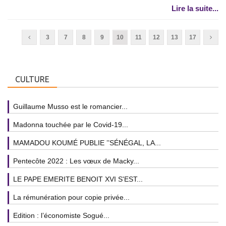
Lire la suite...
3
7
8
9
10
11
12
13
17
CULTURE
Guillaume Musso est le romancier...
Madonna touchée par le Covid-19...
MAMADOU KOUMÉ PUBLIE ’’SÉNÉGAL, LA...
Pentecôte 2022 : Les vœux de Macky...
LE PAPE EMERITE BENOIT XVI S'EST...
La rémunération pour copie privée...
Edition : l’économiste Sogué...