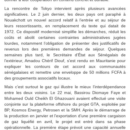
La rencontre de Tokyo intervient après plusieurs avancées
significatives. Le 2 juin dernier, les deux pays ont paraphé à
Nouakchott un nouvel accord relatif à l’entrée et au séjour de
leurs ressortissants, en remplacement du texte qui datait de
1972. Ce dispositif modernisé simplifie les démarches, réduit les
coûts et abolit certaines contraintes administratives jugées
lourdes, notamment l’obligation de présenter des justificatifs de
revenus lors des premières demandes de séjour. Quelques
semaines plus tard, le Secrétaire d’État aux Sénégalais de
l’extérieur, Amadou Chérif Diouf, s’est rendu en Mauritanie pour
expliquer les contours de cet accord aux communautés
sénégalaises et remettre une enveloppe de 50 millions FCFA à
des groupements associatifs locaux.
Mais c’est surtout le gaz qui illustre le mieux l’interdépendance
entre les deux voisins. Le 22 mai, Bassirou Diomaye Faye et
Mohamed Ould Cheikh El Ghazouani avaient effectué une visite
conjointe sur la plateforme offshore du projet GTA, exploitée par
BP, Kosmos Energy, Petrosen et la SMH. Après le démarrage de
la production en janvier et l’exportation d’une première cargaison
de gaz liquéfié en avril, le projet est entré dans sa phase
opérationnelle. La première étape prévoit une capacité annuelle