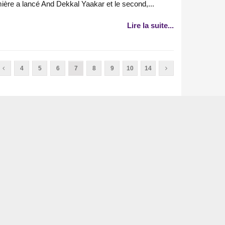
ère a lancé And Dekkal Yaakar et le second,...
Lire la suite...
4
5
6
7
8
9
10
14