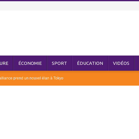
URE
ÉCONOMIE
SPORT
ÉDUCATION
VIDÉOS
’alliance prend un nouvel élan à Tokyo