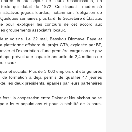
l’entrée et au séjour de leurs ressortissants, en
texte qui datait de 1972. Ce dispositif modernisé
inistratives jugées lourdes, notamment l’obligation de
 Quelques semaines plus tard, le Secrétaire d’État aux
nie pour expliquer les contours de cet accord aux
es groupements associatifs locaux.
es deux voisins. Le 22 mai, Bassirou Diomaye Faye et
a plateforme offshore du projet GTA, exploitée par BP,
nvier et l’exportation d’une première cargaison de gaz
e étape prévoit une capacité annuelle de 2,4 millions de
ns locaux.
ique et sociale. Plus de 3 000 emplois ont été générés
 de formation a déjà permis de qualifier 47 jeunes
te, les deux présidents, épaulés par leurs partenaires
e fort : la coopération entre Dakar et Nouakchott ne se
pour leurs populations et pour la stabilité de la sous-