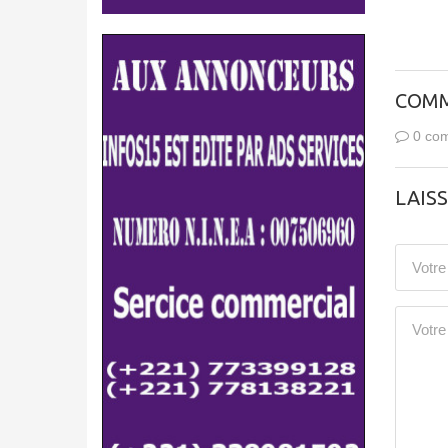
COMM
0 com
LAIS