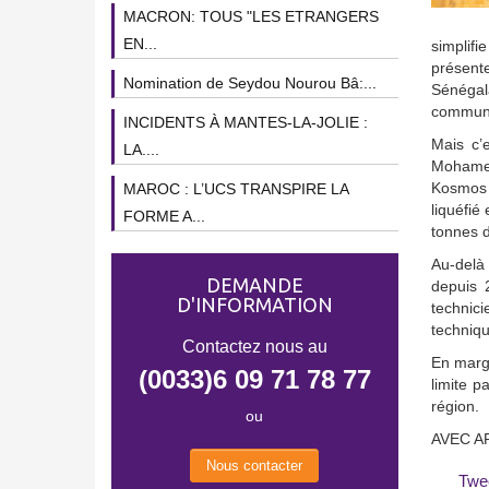
MACRON: TOUS "LES ETRANGERS
EN...
simplifi
présente
Nomination de Seydou Nourou Bâ:...
Sénégal
communa
INCIDENTS À MANTES-LA-JOLIE :
Mais c’
LA....
Mohamed 
Kosmos E
MAROC : L’UCS TRANSPIRE LA
liquéfié
FORME A...
tonnes d
Au-delà 
DEMANDE
depuis 
D'INFORMATION
technici
techniqu
Contactez nous au
En marge
(0033)6 09 71 78 77
limite p
région.
ou
AVEC A
Nous contacter
Twe