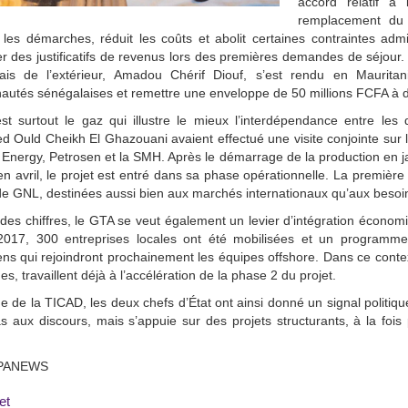
accord relatif à 
remplacement du 
e les démarches, réduit les coûts et abolit certaines contraintes adm
r des justificatifs de revenus lors des premières demandes de séjour.
ais de l’extérieur, Amadou Chérif Diouf, s’est rendu en Maurita
utés sénégalaises et remettre une enveloppe de 50 millions FCFA à d
est surtout le gaz qui illustre le mieux l’interdépendance entre l
Ould Cheikh El Ghazouani avaient effectué une visite conjointe sur l
nergy, Petrosen et la SMH. Après le démarrage de la production en ja
 en avril, le projet est entré dans sa phase opérationnelle. La premièr
e GNL, destinées aussi bien aux marchés internationaux qu’aux besoi
des chiffres, le GTA se veut également un levier d’intégration économ
2017, 300 entreprises locales ont été mobilisées et un programme
ens qui rejoindront prochainement les équipes offshore. Dans ce contex
es, travaillent déjà à l’accélération de la phase 2 du projet.
 de la TICAD, les deux chefs d’État ont ainsi donné un signal politiqu
as aux discours, mais s’appuie sur des projets structurants, à la fois 
PANEWS
et