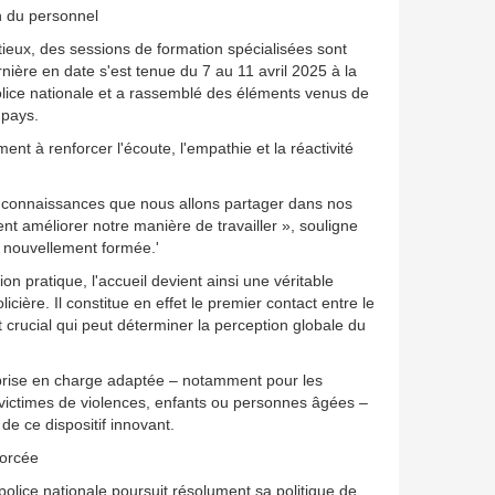
n du personnel
tieux, des sessions de formation spécialisées sont
ière en date s'est tenue du 7 au 11 avril 2025 à la
Police nationale et a rassemblé des éléments venus de
 pays.
ent à renforcer l'écoute, l'empathie et la réactivité
connaissances que nous allons partager dans nos
nt améliorer notre manière de travailler », souligne
 nouvellement formée.'
on pratique, l'accueil devient ainsi une véritable
olicière. Il constitue en effet le premier contact entre le
t crucial qui peut déterminer la perception globale du
t prise en charge adaptée – notamment pour les
ictimes de violences, enfants ou personnes âgées –
e ce dispositif innovant.
forcée
police nationale poursuit résolument sa politique de