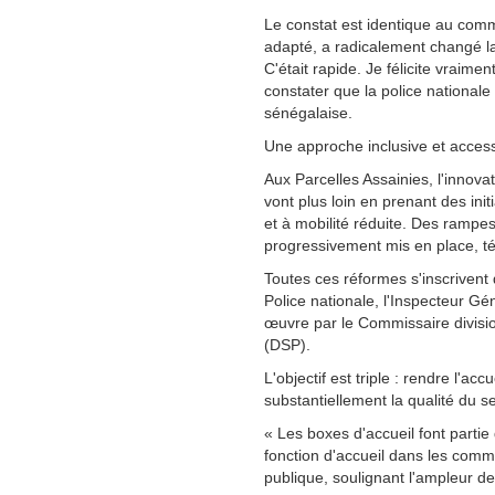
Le constat est identique au commi
adapté, a radicalement changé la
C'était rapide. Je félicite vraime
constater que la police nationale
sénégalaise.
Une approche inclusive et access
Aux Parcelles Assainies, l'innova
vont plus loin en prenant des in
et à mobilité réduite. Des rampe
progressivement mis en place, té
Toutes ces réformes s'inscrivent 
Police nationale, l'Inspecteur 
œuvre par le Commissaire divisio
(DSP).
L'objectif est triple : rendre l'acc
substantiellement la qualité du s
« Les boxes d'accueil font partie
fonction d'accueil dans les commi
publique, soulignant l'ampleur d