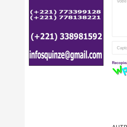
Recopiez
AUTR