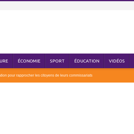
URE
ÉCONOMIE
SPORT
ÉDUCATION
VIDÉOS
tation pour rapprocher les citoyens de leurs commissariats