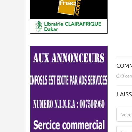
COMM
0 com
LAIS